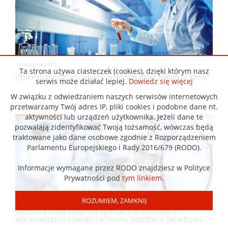
13 stycznia 2021
Ta strona używa ciasteczek (cookies), dzięki którym nasz
Opiekun medyczny będzie wreszcie mógł pobierać krew?
serwis może działać lepiej.
Dowiedz się więcej
W związku z odwiedzaniem naszych serwisów internetowych
przetwarzamy Twój adres IP, pliki cookies i podobne dane nt.
aktywności lub urządzeń użytkownika. Jeżeli dane te
pozwalają zidentyfikować Twoją tożsamość, wówczas będą
traktowane jako dane osobowe zgodnie z Rozporządzeniem
Parlamentu Europejskiego i Rady 2016/679 (RODO).
Informacje wymagane przez RODO znajdziesz w Polityce
Prywatności pod
tym linkiem
.
8 stycznia 2021
ROZUMIEM, ZAMKNIJ
Naczelna Rada Lekarska apeluje o przesunięcie
wprowadzenia nowego rachunku kosztów u świadczen...