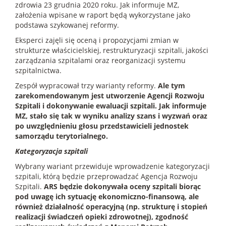
zdrowia 23 grudnia 2020 roku. Jak informuje MZ,
założenia wpisane w raport będą wykorzystane jako
podstawa szykowanej reformy.
Eksperci zajęli się oceną i propozycjami zmian w
strukturze właścicielskiej, restrukturyzacji szpitali, jakości
zarządzania szpitalami oraz reorganizacji systemu
szpitalnictwa.
Zespół wypracował trzy warianty reformy.
Ale tym
zarekomendowanym jest utworzenie Agencji Rozwoju
Szpitali i dokonywanie ewaluacji szpitali. Jak informuje
MZ, stało się tak w wyniku analizy szans i wyzwań oraz
po uwzględnieniu głosu przedstawicieli jednostek
samorządu terytorialnego.
Kategoryzacja szpitali
Wybrany wariant przewiduje wprowadzenie kategoryzacji
szpitali, którą będzie przeprowadzać Agencja Rozwoju
Szpitali.
ARS będzie dokonywała oceny szpitali biorąc
pod uwagę ich sytuację ekonomiczno-finansową, ale
również działalność operacyjną (np. strukturę i stopień
realizacji świadczeń opieki zdrowotnej), zgodność