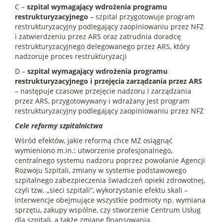
C –
szpital wymagający wdrożenia programu
restrukturyzacyjnego
– szpital przygotowuje program
restrukturyzacyjny podlegający zaopiniowaniu przez NFZ
i zatwierdzeniu przez ARS oraz zatrudnia doradcę
restrukturyzacyjnego delegowanego przez ARS, który
nadzoruje proces restrukturyzacji
D –
szpital wymagający wdrożenia programu
restrukturyzacyjnego i przejęcia zarządzania przez ARS
– następuje czasowe przejęcie nadzoru i zarządzania
przez ARS, przygotowywany i wdrażany jest program
restrukturyzacyjny podlegający zaopiniowaniu przez NFZ
Cele reformy szpitalnictwa
Wśród efektów, jakie reformą chce MZ osiągnąć
wymieniono m.in.: utworzenie profesjonalnego,
centralnego systemu nadzoru poprzez powołanie Agencji
Rozwoju Szpitali, zmiany w systemie podstawowego
szpitalnego zabezpieczenia świadczeń opieki zdrowotnej,
czyli tzw. „sieci szpitali”, wykorzystanie efektu skali –
interwencje obejmujące wszystkie podmioty np. wymiana
sprzętu, zakupy wspólne, czy stworzenie Centrum Usług
dla szpitali, a także zmianę finansowania.