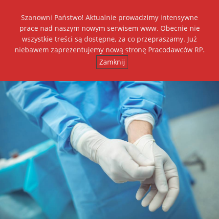
Szanowni Państwo! Aktualnie prowadzimy intensywne
Dołącz do nas
prace nad naszym nowym serwisem www. Obecnie nie
wszystkie treści są dostępne, za co przepraszamy. Już
+
++
A
A
A
niebawem zaprezentujemy nową stronę Pracodawców RP.
Zamknij
Toggl
navig