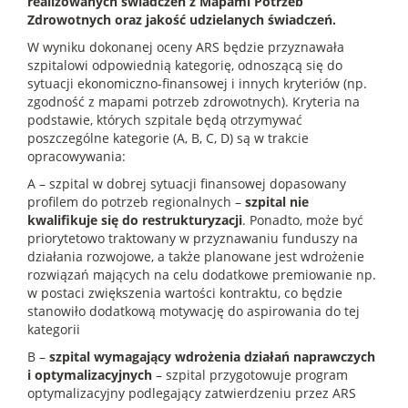
realizowanych świadczeń z Mapami Potrzeb
Zdrowotnych oraz jakość udzielanych świadczeń.
W wyniku dokonanej oceny ARS będzie przyznawała
szpitalowi odpowiednią kategorię, odnoszącą się do
sytuacji ekonomiczno-finansowej i innych kryteriów (np.
zgodność z mapami potrzeb zdrowotnych). Kryteria na
podstawie, których szpitale będą otrzymywać
poszczególne kategorie (A, B, C, D) są w trakcie
opracowywania:
A – szpital w dobrej sytuacji finansowej dopasowany
profilem do potrzeb regionalnych –
szpital nie
kwalifikuje się do restrukturyzacji
. Ponadto, może być
priorytetowo traktowany w przyznawaniu funduszy na
działania rozwojowe, a także planowane jest wdrożenie
rozwiązań mających na celu dodatkowe premiowanie np.
w postaci zwiększenia wartości kontraktu, co będzie
stanowiło dodatkową motywację do aspirowania do tej
kategorii
B –
szpital wymagający wdrożenia działań naprawczych
i optymalizacyjnych
– szpital przygotowuje program
optymalizacyjny podlegający zatwierdzeniu przez ARS