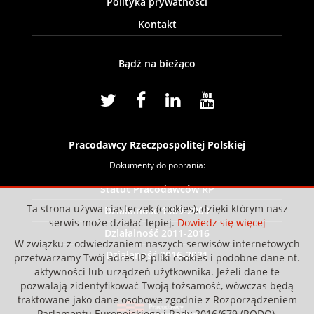
Polityka prywatności
Kontakt
Bądź na bieżąco
Pracodawcy Rzeczpospolitej Polskiej
Dokumenty do pobrania:
Statut Pracodawców RP
Ta strona używa ciasteczek (cookies), dzięki którym nasz
Działalność 1989-2009
serwis może działać lepiej.
Dowiedz się więcej
Działalność 2011-2016
W związku z odwiedzaniem naszych serwisów internetowych
Działaność 2016-2021
przetwarzamy Twój adres IP, pliki cookies i podobne dane nt.
aktywności lub urządzeń użytkownika. Jeżeli dane te
pozwalają zidentyfikować Twoją tożsamość, wówczas będą
traktowane jako dane osobowe zgodnie z Rozporządzeniem
Parlamentu Europejskiego i Rady 2016/679 (RODO).