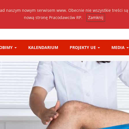
ad naszym nowym serwisem www. Obecnie nie wszystkie treści są
nową stronę Pracodawców RP.
Zamknij
ROBIMY
KALENDARIUM
PROJEKTY UE
MEDIA