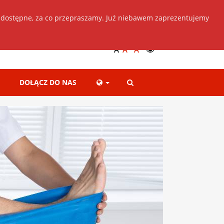
 dostępne, za co przepraszamy. Już niebawem zaprezentujemy
Dołącz do nas
+
++
A
A
A
DOŁĄCZ DO NAS