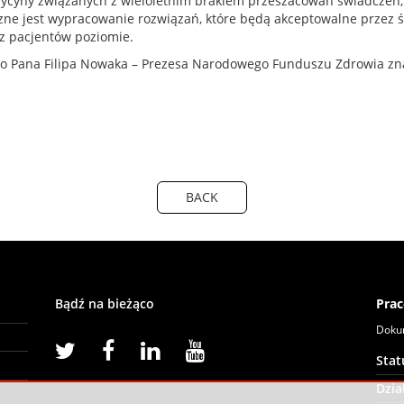
yny związanych z wieloletnim brakiem przeszacowań świadczeń, w
ieczne jest wypracowanie rozwiązań, które będą akceptowalne przez
z pacjentów poziomie.
do Pana Filipa Nowaka – Prezesa Narodowego Funduszu Zdrowia zn
BACK
Bądź na bieżąco
Prac
Doku
Sta
Dzia