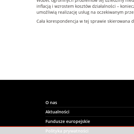
Wobec ogromnych problemów tej dziedziny medyc
inflacją i wzrostem kosztów działalności – kon
umożliwią realizację usług na oczekiwanym prze
Cała korespondencja w tej sprawie skierowana 
O nas
Aktualności
Fundusze europejskie
Polityka prywatności