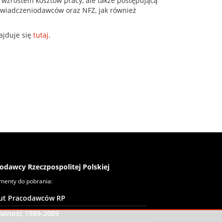
zrostem kosztów pracy, ale także postępującą
 świadczeniodawców oraz NFZ, jak również
ajduje się
tutaj
.
odawcy Rzeczpospolitej Polskiej
menty do pobrania:
tut Pracodawców RP
łalność 1989-2009