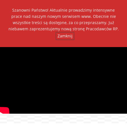
Szanowni Państwo! Aktualnie prowadzimy intensywne
Dołącz do nas
prace nad naszym nowym serwisem www. Obecnie nie
wszystkie treści są dostępne, za co przepraszamy. Już
+
++
A
A
A
niebawem zaprezentujemy nową stronę Pracodawców RP.
Zamknij
Toggl
navig