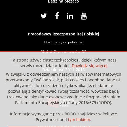
Bądź na bieżąco
Pracodawcy Rzeczpospolitej Polskiej
Dokumenty do pobrania:
Statut Pracodawców RP
Ta strona używa ciasteczek (cookies), dzięki którym nasz
Działalność 1989-2009
serwis może działać lepiej.
Dowiedz się więcej
Działalność 2011-2016
W związku z odwiedzaniem naszych serwisów internetowych
Działaność 2016-2021
przetwarzamy Twój adres IP, pliki cookies i podobne dane nt.
aktywności lub urządzeń użytkownika. Jeżeli dane te
pozwalają zidentyfikować Twoją tożsamość, wówczas będą
traktowane jako dane osobowe zgodnie z Rozporządzeniem
Parlamentu Europejskiego i Rady 2016/679 (RODO).
Informacje wymagane przez RODO znajdziesz w Polityce
Prywatności pod
tym linkiem
.