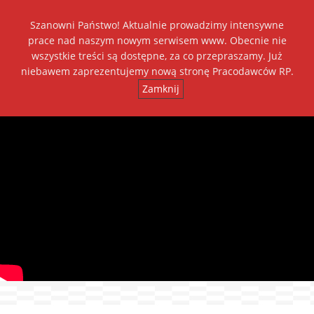
Szanowni Państwo! Aktualnie prowadzimy intensywne
Dołącz do nas
prace nad naszym nowym serwisem www. Obecnie nie
wszystkie treści są dostępne, za co przepraszamy. Już
+
++
A
A
A
niebawem zaprezentujemy nową stronę Pracodawców RP.
Zamknij
Toggl
navig