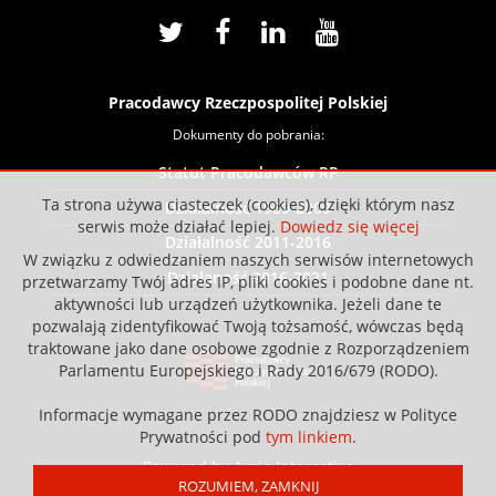
Pracodawcy Rzeczpospolitej Polskiej
Dokumenty do pobrania:
Statut Pracodawców RP
Ta strona używa ciasteczek (cookies), dzięki którym nasz
Działalność 1989-2009
serwis może działać lepiej.
Dowiedz się więcej
Działalność 2011-2016
W związku z odwiedzaniem naszych serwisów internetowych
Działaność 2016-2021
przetwarzamy Twój adres IP, pliki cookies i podobne dane nt.
aktywności lub urządzeń użytkownika. Jeżeli dane te
pozwalają zidentyfikować Twoją tożsamość, wówczas będą
traktowane jako dane osobowe zgodnie z Rozporządzeniem
Parlamentu Europejskiego i Rady 2016/679 (RODO).
Informacje wymagane przez RODO znajdziesz w Polityce
Prywatności pod
tym linkiem
.
Powered by Avrio Interactive
ROZUMIEM, ZAMKNIJ