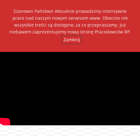
Szanowni Państwo! Aktualnie prowadzimy intensywne
Dołącz do nas
prace nad naszym nowym serwisem www. Obecnie nie
wszystkie treści są dostępne, za co przepraszamy. Już
+
++
A
A
A
niebawem zaprezentujemy nową stronę Pracodawców RP.
Zamknij
Toggl
navig