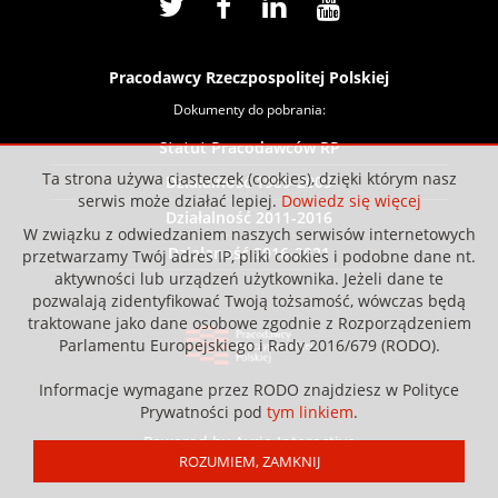
Pracodawcy Rzeczpospolitej Polskiej
Dokumenty do pobrania:
Statut Pracodawców RP
Ta strona używa ciasteczek (cookies), dzięki którym nasz
Działalność 1989-2009
serwis może działać lepiej.
Dowiedz się więcej
Działalność 2011-2016
W związku z odwiedzaniem naszych serwisów internetowych
Działaność 2016-2021
przetwarzamy Twój adres IP, pliki cookies i podobne dane nt.
aktywności lub urządzeń użytkownika. Jeżeli dane te
pozwalają zidentyfikować Twoją tożsamość, wówczas będą
traktowane jako dane osobowe zgodnie z Rozporządzeniem
Parlamentu Europejskiego i Rady 2016/679 (RODO).
Informacje wymagane przez RODO znajdziesz w Polityce
Prywatności pod
tym linkiem
.
Powered by Avrio Interactive
ROZUMIEM, ZAMKNIJ