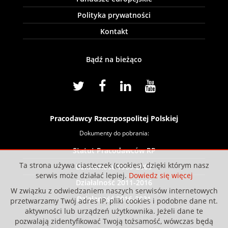
Polityka prywatności
Kontakt
Bądź na bieżąco
Pracodawcy Rzeczpospolitej Polskiej
Dokumenty do pobrania:
Statut Pracodawców RP
Ta strona używa ciasteczek (cookies), dzięki którym nasz
Działalność 1989-2009
serwis może działać lepiej.
Dowiedz się więcej
Działalność 2011-2016
W związku z odwiedzaniem naszych serwisów internetowych
Działaność 2016-2021
przetwarzamy Twój adres IP, pliki cookies i podobne dane nt.
aktywności lub urządzeń użytkownika. Jeżeli dane te
pozwalają zidentyfikować Twoją tożsamość, wówczas będą