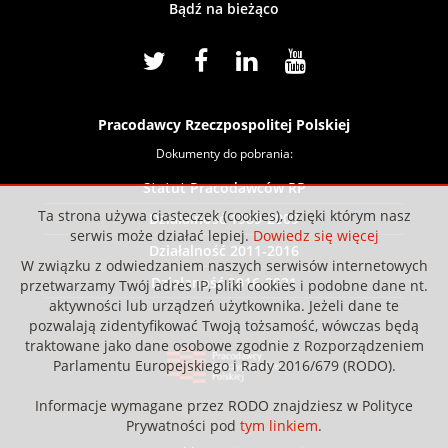
Bądź na bieżąco
Pracodawcy Rzeczpospolitej Polskiej
Dokumenty do pobrania:
Statut Pracodawców RP
Ta strona używa ciasteczek (cookies), dzięki którym nasz
Działalność 1989-2009
serwis może działać lepiej.
Dowiedz się więcej
Działalność 2011-2016
W związku z odwiedzaniem naszych serwisów internetowych
Działaność 2016-2021
przetwarzamy Twój adres IP, pliki cookies i podobne dane nt.
aktywności lub urządzeń użytkownika. Jeżeli dane te
pozwalają zidentyfikować Twoją tożsamość, wówczas będą
traktowane jako dane osobowe zgodnie z Rozporządzeniem
Parlamentu Europejskiego i Rady 2016/679 (RODO).
Informacje wymagane przez RODO znajdziesz w Polityce
Prywatności pod
tym linkiem
.