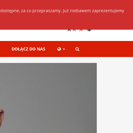
 dostępne, za co przepraszamy. Już niebawem zaprezentujemy
Dołącz do nas
+
++
A
A
A
DOŁĄCZ DO NAS