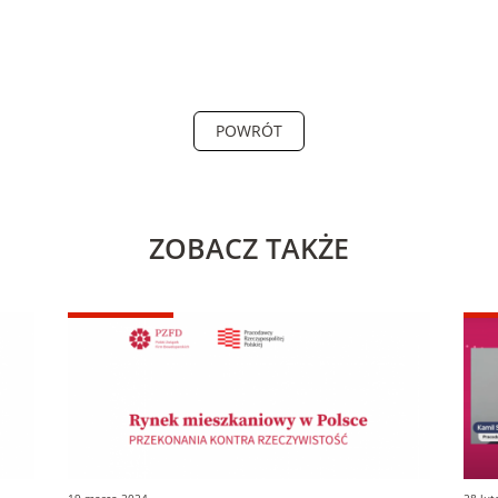
POWRÓT
ZOBACZ TAKŻE
19 marca 2024
28 lu