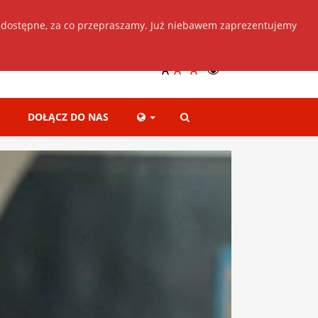
 dostępne, za co przepraszamy. Już niebawem zaprezentujemy
Dołącz do nas
+
++
A
A
A
DOŁĄCZ DO NAS