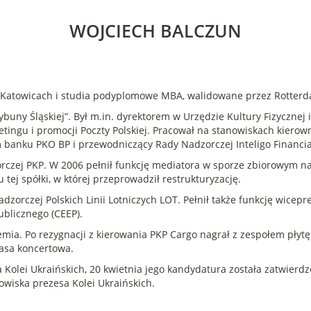
WOJCIECH BALCZUN
 w Katowicach i studia podyplomowe MBA, walidowane przez Rotter
uny Śląskiej”. Był m.in. dyrektorem w Urzędzie Kultury Fizycznej i
tingu i promocji Poczty Polskiej. Pracował na stanowiskach kierown
 banku PKO BP i przewodniczący Rady Nadzorczej Inteligo Financia
czej PKP. W 2006 pełnił funkcję mediatora w sporze zbiorowym na
 tej spółki, w której przeprowadził restrukturyzację.
dzorczej Polskich Linii Lotniczych LOT. Pełnił także funkcję wic
ublicznego (CEEP).
emia. Po rezygnacji z kierowania PKP Cargo nagrał z zespołem pły
rasa koncertowa.
 Kolei Ukraińskich, 20 kwietnia jego kandydatura została zatwierdz
owiska prezesa Kolei Ukraińskich.