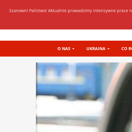
Szanowni Państwo! Aktualnie prowadzimy intensywne prace n
O NAS
UKRAINA
CO 