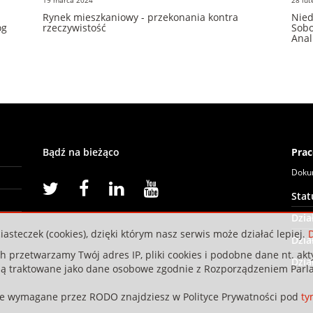
Rynek mieszkaniowy - przekonania kontra
Nied
og
rzeczywistość
Sobo
Anali
Bądź na bieżąco
Prac
Doku
Sta
Dzia
iasteczek (cookies), dzięki którym nasz serwis może działać lepiej.
D
Dzia
przetwarzamy Twój adres IP, pliki cookies i podobne dane nt. akty
Dzia
dą traktowane jako dane osobowe zgodnie z Rozporządzeniem Parla
je wymagane przez RODO znajdziesz w Polityce Prywatności pod
ty