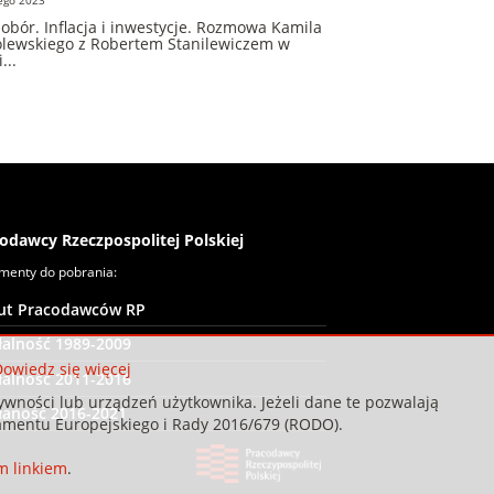
obór. Inflacja i inwestycje. Rozmowa Kamila
lewskiego z Robertem Stanilewiczem w
...
odawcy Rzeczpospolitej Polskiej
menty do pobrania:
tut Pracodawców RP
łalność 1989-2009
owiedz się więcej
łalność 2011-2016
wności lub urządzeń użytkownika. Jeżeli dane te pozwalają
łaność 2016-2021
mentu Europejskiego i Rady 2016/679 (RODO).
m linkiem
.