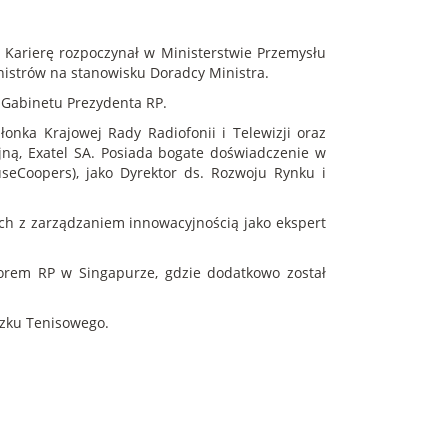
 Karierę rozpoczynał w Ministerstwie Przemysłu
nistrów na stanowisku Doradcy Ministra.
 Gabinetu Prezydenta RP.
onka Krajowej Rady Radiofonii i Telewizji oraz
jną, Exatel SA. Posiada bogate doświadczenie w
useCoopers), jako Dyrektor ds. Rozwoju Rynku i
ch z zarządzaniem innowacyjnością jako ekspert
dorem RP w Singapurze, gdzie dodatkowo został
iązku Tenisowego.