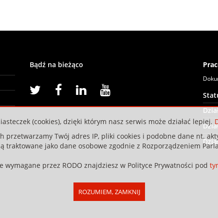
Bądź na bieżąco
Prac
Doku
Sta
Dzia
iasteczek (cookies), dzięki którym nasz serwis może działać lepiej.
D
Dzia
przetwarzamy Twój adres IP, pliki cookies i podobne dane nt. akty
Dzia
dą traktowane jako dane osobowe zgodnie z Rozporządzeniem Parla
je wymagane przez RODO znajdziesz w Polityce Prywatności pod
ty
ROZUMIEM, ZAMKNIJ