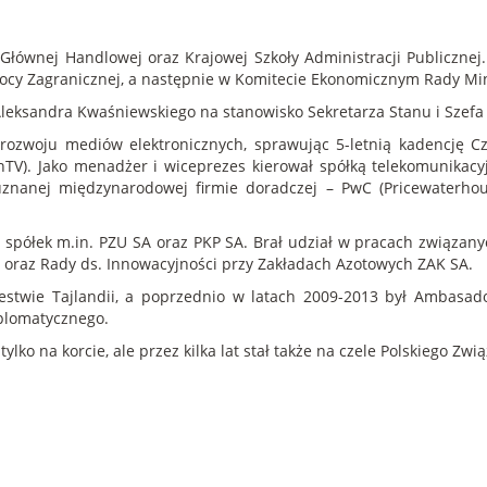
Głównej Handlowej oraz Krajowej Szkoły Administracji Publicznej.
Pomocy Zagranicznej, a następnie w Komitecie Ekonomicznym Rady Mi
leksandra Kwaśniewskiego na stanowisko Sekretarza Stanu i Szefa
ozwoju mediów elektronicznych, sprawując 5-letnią kadencję Czł
nTV). Jako menadżer i wiceprezes kierował spółką telekomunikacy
 uznanej międzynarodowej firmie doradczej – PwC (Pricewaterho
 spółek m.in. PZU SA oraz PKP SA. Brał udział w pracach związany
' oraz Rady ds. Innowacyjności przy Zakładach Azotowych ZAK SA.
estwie Tajlandii, a poprzednio w latach 2009-2013 był Ambasa
plomatycznego.
 tylko na korcie, ale przez kilka lat stał także na czele Polskiego Zw