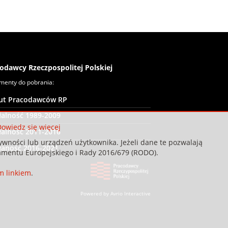
odawcy Rzeczpospolitej Polskiej
menty do pobrania:
tut Pracodawców RP
łalność 1989-2009
owiedz się więcej
łalność 2011-2016
wności lub urządzeń użytkownika. Jeżeli dane te pozwalają
łaność 2016-2021
mentu Europejskiego i Rady 2016/679 (RODO).
m linkiem
.
Powered by Avrio Interactive