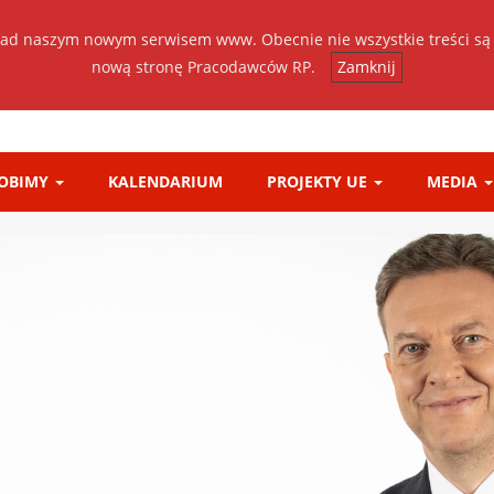
ad naszym nowym serwisem www. Obecnie nie wszystkie treści są
nową stronę Pracodawców RP.
Zamknij
ROBIMY
KALENDARIUM
PROJEKTY UE
MEDIA