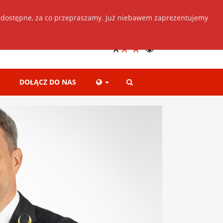
 dostępne, za co przepraszamy. Już niebawem zaprezentujemy
Dołącz do nas
+
++
A
A
A
DOŁĄCZ DO NAS