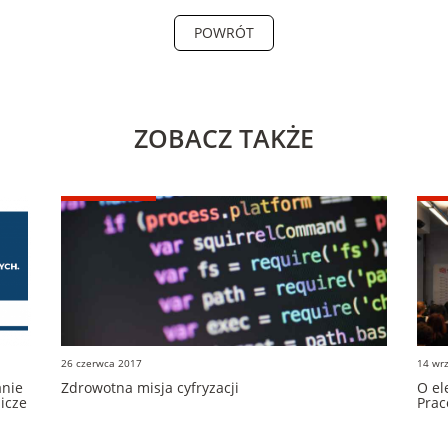
POWRÓT
ZOBACZ TAKŻE
26 czerwca 2017
14 wr
anie
Zdrowotna misja cyfryzacji
O el
nicze
Pra