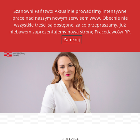
Szanowni Państwo! Aktualnie prowadzimy intensywne
Dołącz do nas
prace nad naszym nowym serwisem www. Obecnie nie
wszystkie treści są dostępne, za co przepraszamy. Już
+
++
A
A
A
niebawem zaprezentujemy nową stronę Pracodawców RP.
Zamknij
Toggl
navig
26-03-2024