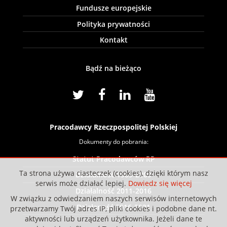
Fundusze europejskie
Polityka prywatności
Kontakt
Bądź na bieżąco
Pracodawcy Rzeczpospolitej Polskiej
Dokumenty do pobrania:
Statut Pracodawców RP
Ta strona używa ciasteczek (cookies), dzięki którym nasz
Działalność 1989-2009
serwis może działać lepiej.
Dowiedz się więcej
Działalność 2011-2016
W związku z odwiedzaniem naszych serwisów internetowych
Działaność 2016-2021
przetwarzamy Twój adres IP, pliki cookies i podobne dane nt.
aktywności lub urządzeń użytkownika. Jeżeli dane te