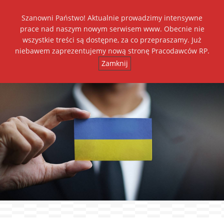
Szanowni Państwo! Aktualnie prowadzimy intensywne
Dołącz do nas
prace nad naszym nowym serwisem www. Obecnie nie
wszystkie treści są dostępne, za co przepraszamy. Już
+
++
A
A
A
niebawem zaprezentujemy nową stronę Pracodawców RP.
Zamknij
Toggl
navig