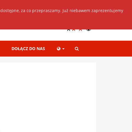
 dostępne, za co przepraszamy. Już niebawem zaprezentujemy
Dołącz do nas
+
++
A
A
A
DOŁĄCZ DO NAS