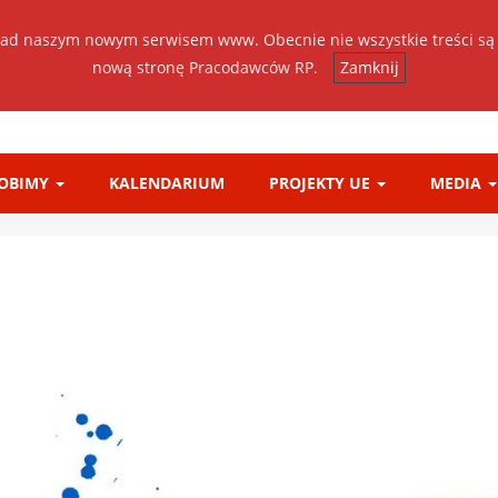
ad naszym nowym serwisem www. Obecnie nie wszystkie treści są
nową stronę Pracodawców RP.
Zamknij
ROBIMY
KALENDARIUM
PROJEKTY UE
MEDIA