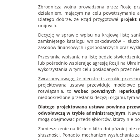
Zbrodnicza wojna prowadzona przez Rosję prz
działaniem, mającym na celu powstrzymanie a
Dlatego dobrze, że Rząd przygotował
projekt 
unijnych.
Decyzję w sprawie wpisu na krajową listę san
zamkniętego katalogu wnioskodawców – służb
zasobów finansowych i gospodarczych oraz wykl
Przesłanką wpisania na listę będzie stwierdze
lub pośrednio wspierając agresję Rosji na Ukra
wykorzystania w tym celu posiadanych przez ni
Zwracamy uwagę, że nieostre i szerokie przesłan
projektowana ustawa przewiduje modelowe po
rozwiązania, to
wobec poważnych reperkusji
niedookreślone przesłanki decyzji organu, tym w
Dlatego projektowana ustawa powinna przewi
odwoławczą w trybie administracyjnym
. Nawe
mogą obejmować przedsiębiorców, którzy nie powi
Zamieszczenie na liście o kilka dni później nie
słuszności. Ponadto, mechanizm wysłuchania 