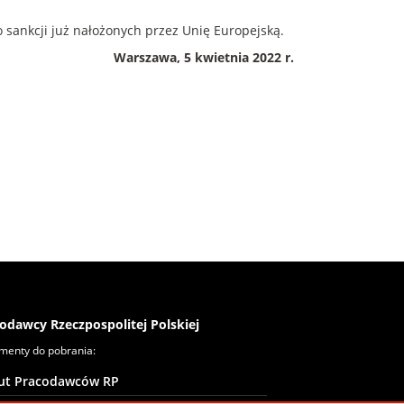
 sankcji już nałożonych przez Unię Europejską.
Warszawa, 5 kwietnia 2022 r.
odawcy Rzeczpospolitej Polskiej
menty do pobrania:
tut Pracodawców RP