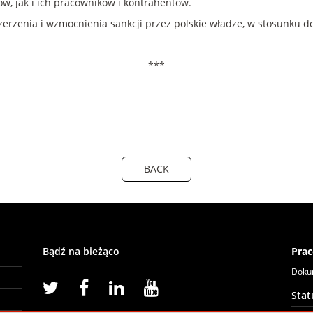
, jak i ich pracowników i kontrahentów.
erzenia i wzmocnienia sankcji przez polskie władze, w stosunku do
***
BACK
Bądź na bieżąco
Prac
Doku
Sta