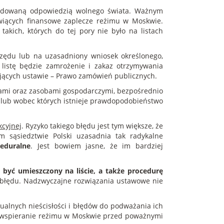
ecydowaną odpowiedzią wolnego świata. Ważnym
wiących finansowe zaplecze reżimu w Moskwie.
e takich, których do tej pory nie było na listach
rzędu lub na uzasadniony wniosek określonego,
istę będzie zamrożenie i zakaz otrzymywania
jących ustawie – Prawo zamówień publicznych.
zami oraz zasobami gospodarczymi, bezpośrednio
i lub wobec których istnieje prawdopodobieństwo
kcyjnej
. Ryzyko takiego błędu jest tym większe, że
 sąsiedztwie Polski uzasadnia tak radykalne
eduralne
. Jest bowiem jasne, że im bardziej
yć umieszczony na liście, a także procedurę
o błędu. Nadzwyczajne rozwiązania ustawowe nie
tualnych nieścisłości i błędów do podważania ich
 wspieranie reżimu w Moskwie przed poważnymi