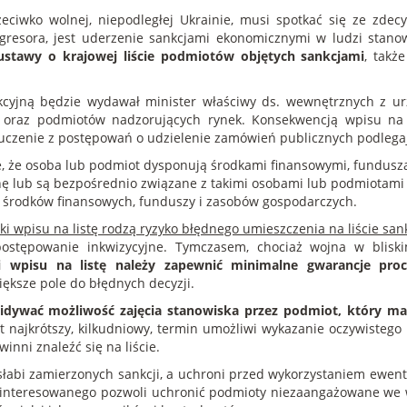
eciwko wolnej, niepodległej Ukrainie, musi spotkać się ze zd
gresora, jest uderzenie sankcjami ekonomicznymi w ludzi stano
ustawy o krajowej liście podmiotów objętych sankcjami
, takż
kcyjną będzie wydawał minister właściwy ds. wewnętrznych z u
 oraz podmiotów nadzorujących rynek. Konsekwencją wpisu na l
uczenie z postępowań o udzielenie zamówień publicznych podlega
nie, że osoba lub podmiot dysponują środkami finansowymi, fundus
inę lub są bezpośrednio związane z takimi osobami lub podmiotam
e środków finansowych, funduszy i zasobów gospodarczych.
ki wpisu na listę rodzą ryzyko błędnego umieszczenia na liście san
stępowanie inkwizycyjne. Tymczasem, chociaż wojna w bliskim
 wpisu na listę należy zapewnić minimalne gwarancje proc
iększe pole do błędnych decyzji.
dywać możliwość zajęcia stanowiska przez podmiot, który ma b
t najkrótszy, kilkudniowy, termin umożliwi wykazanie oczywisteg
nni znaleźć się na liście.
 osłabi zamierzonych sankcji, a uchroni przed wykorzystaniem ewen
zainteresowanego pozwoli uchronić podmioty niezaangażowane we